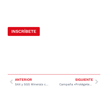
INSCRÍBETE
ANTERIOR
SIGUIENTE
SAX y SGS Minerals continúan fortaleciendo su alianza tecnológica con un nuevo SEM Tescan TIMA
Campaña «Protégete de lo que no ves»