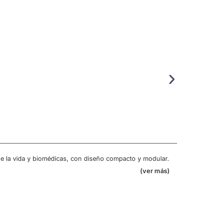
D8 
El D8 
disper
 de la vida y biomédicas, con diseño compacto y modular.
(ver más)