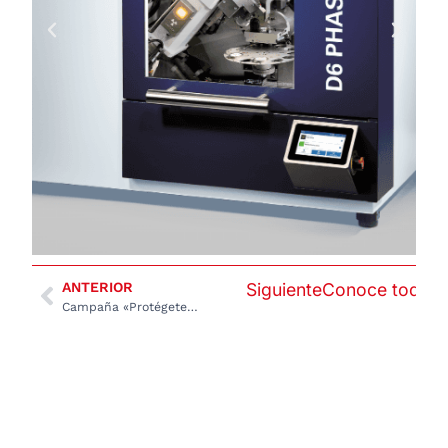
ANTERIOR
Siguiente
Conoce todas l
Campaña «Protégete de lo que no ves»